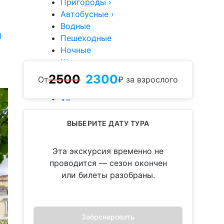
Пригороды
›
Автобусные
›
Водные
1
Пешеходные
Ночные
Школьные
Туры
2500
2300
От
₽ за взрослого
Группы
VIP
ВЫБЕРИТЕ ДАТУ ТУРА
Эта экскурсия временно не
проводится — сезон окончен
или билеты разобраны.
Забронировать