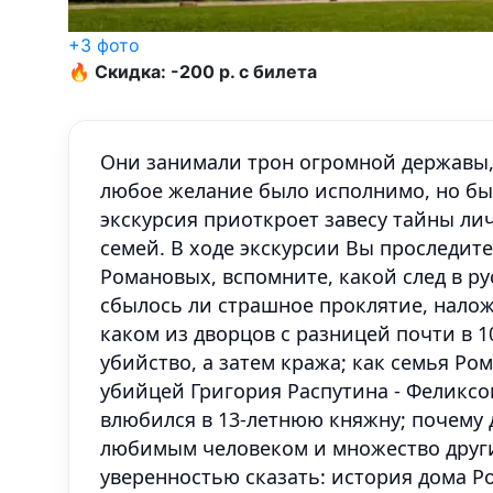
+3 фото
🔥 Скидка: -200 р. с билета
Они занимали трон огромной державы,
любое желание было исполнимо, но бы
экскурсия приоткроет завесу тайны ли
семей. В ходе экскурсии Вы проследит
Романовых, вспомните, какой след в ру
сбылось ли страшное проклятие, нало
каком из дворцов с разницей почти в 1
убийство, а затем кража; как семья Р
убийцей Григория Распутина - Феликсо
влюбился в 13-летнюю княжну; почему д
любимым человеком и множество других
уверенностью сказать: история дома Р