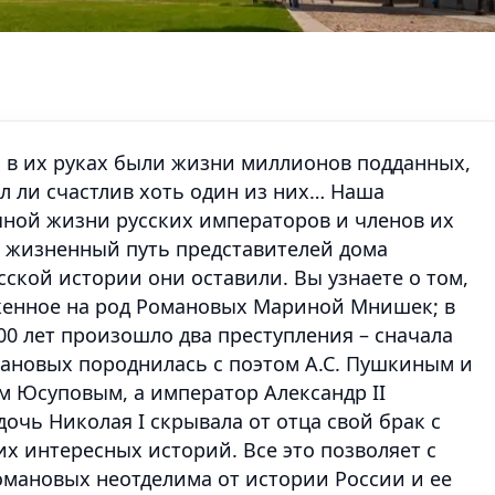
 в их руках были жизни миллионов подданных,
л ли счастлив хоть один из них… Наша
чной жизни русских императоров и членов их
е жизненный путь представителей дома
сской истории они оставили. Вы узнаете о том,
женное на род Романовых Мариной Мнишек; в
00 лет произошло два преступления – сначала
омановых породнилась с поэтом А.С. Пушкиным и
м Юсуповым, а император Александр II
очь Николая I скрывала от отца свой брак с
 интересных историй. Все это позволяет с
омановых неотделима от истории России и ее