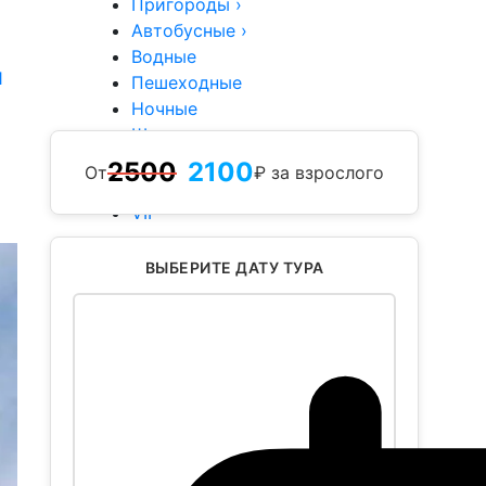
Пригороды
›
Автобусные
›
Водные
1
Пешеходные
Ночные
Школьные
Туры
2500
2100
От
₽ за взрослого
Группы
VIP
ВЫБЕРИТЕ ДАТУ ТУРА