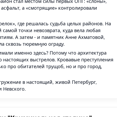
 район стал местом силы первых ОПГ: «слоны»,
 асфальт, а «смотрящие» контролировали
елок», где решалась судьба целых районов. На
й самой точки невозврата, куда вела любая
ятиям. А затем - и памятник Анне Ахматовой,
ла сквозь тюремную ограду.
имали именно здесь? Потому что архитектура
хо настоящих выстрелов. Кровавые преступления
ько про обитателей трущоб, но и про город,
огружение в настоящий, живой Петербург,
и Невского.