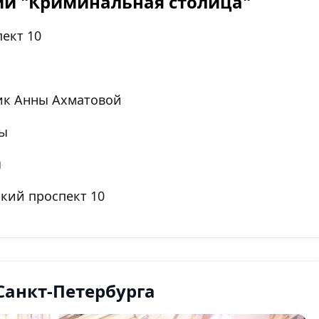
ии "Криминальная столица"
ект 10
ик Анны Ахматовой
ты
ы
кий проспект 10
Санкт-Петербурга