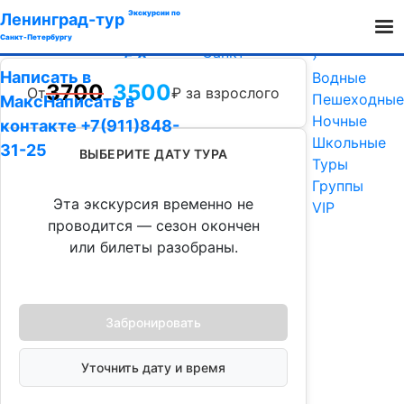
Пригороды
›
Экскурсии по
Ленинград-тур
Автобусные
Санкт-Петербургу
Санкт-
›
5.0
Петербург
Написать в
Водные
3700
3500
От
₽ за взрослого
Отзывы
Улица
Пешеходные
Макс
Написать в
Восстания 1
Ночные
контакте
+7(911)848-
Школьные
31-25
ВЫБЕРИТЕ ДАТУ ТУРА
Туры
Группы
Эта экскурсия временно не
VIP
проводится — сезон окончен
или билеты разобраны.
Забронировать
Уточнить дату и время