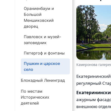
Ораниенбаум и
Большой
Меншиковский
дворец
Павловск и музей-
заповедник
Петергоф и фонтаны
Пушкин и царское
Камеронова галере
село
Екатерининский 
Блокадный Ленинград
регулярный Ста
По местам
Екатеринински
Исторических
ажурным фасадо
деятелей
внешнюю отделку