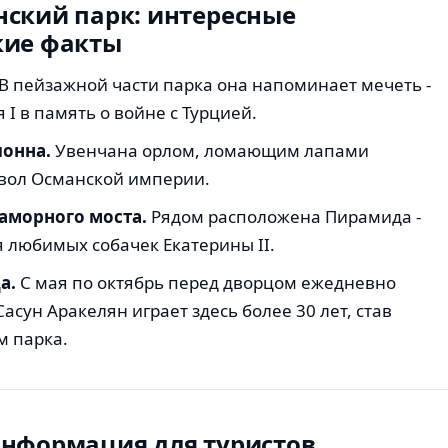
нский парк: интересные
кие факты
В пейзажной части парка она напоминает мечеть -
 I в память о войне с Турцией.
лонна.
Увенчана орлом, ломающим лапами
мвол Османской империи.
аморного моста.
Рядом расположена Пирамида -
 любимых собачек Екатерины II.
а.
С мая по октябрь перед дворцом ежедневно
Сасун Аракелян играет здесь более 30 лет, став
 парка.
информация для туристов