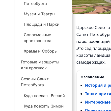
Петербурга
Музеи и Театры
Площади и Парки
Царское Село - э
Санкт-Петербур
Современные
пространства
парк, входящий
Это сад площадь
Храмы и Соборы
красоты ландшаф
самодержцах.
Готовые маршруты
для прогулок
Оглавление
Сезоны Санкт-
Петербурга
История и 
Точки притя
Куда поехать Весной
Интересные
Куда поехать Зимой
Полезная и