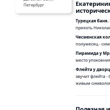
Екатерини
Петербург
историчес
Турецкая баня.
прихоть Николая
Чесменская ко
полумесяц - си
Пирамида у Мр
место упокоения
Флейта у дворц
звучит флейта - 
живым символом
Полезная 