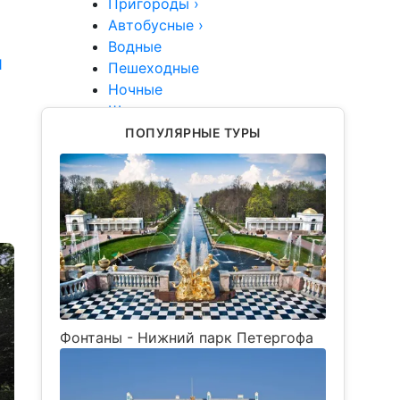
Пригороды
›
Автобусные
›
Водные
1
Пешеходные
Ночные
Школьные
Туры
ПОПУЛЯРНЫЕ ТУРЫ
Группы
VIP
Фонтаны - Нижний парк Петергофа