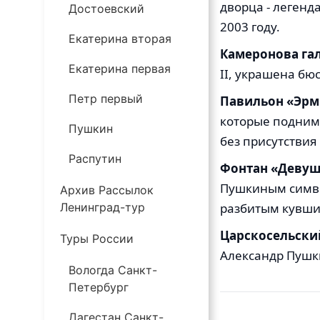
дворца - легенд
Достоевский
2003 году.
Екатерина вторая
Камеронова гал
Екатерина первая
II, украшена бю
Петр первый
Павильон «Эрм
которые поднима
Пушкин
без присутствия 
Распутин
Фонтан «Девуш
Пушкиным симво
Архив Рассылок
Ленинград-тур
разбитым кувшин
Царскосельски
Туры России
Александр Пушк
Вологда Санкт-
Петербург
Дагестан Санкт-