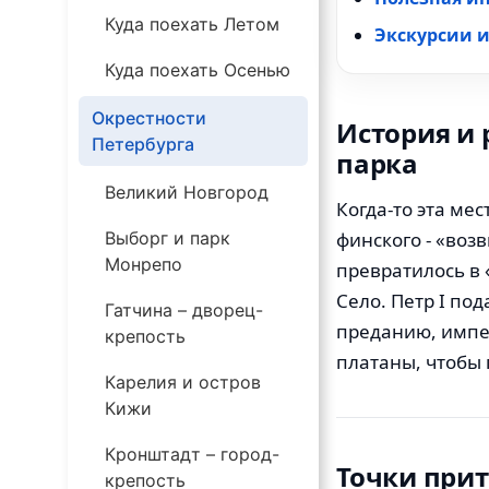
Куда поехать Летом
Экскурсии 
Куда поехать Осенью
Окрестности
История и
Петербурга
парка
Великий Новгород
Когда-то эта ме
финского - «воз
Выборг и парк
Монрепо
превратилось в 
Село. Петр I под
Гатчина – дворец-
преданию, импе
крепость
платаны, чтобы
Карелия и остров
Кижи
Кронштадт – город-
Точки прит
крепость