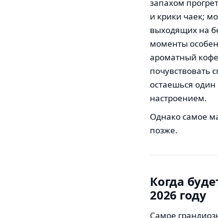
запахом прогрет
и крики чаек; м
выходящих на бе
моменты особенн
ароматный кофе 
почувствовать с
остаешься один 
настроением.
Однако самое м
позже.
Когда буде
2026 году
Самое грандиозн