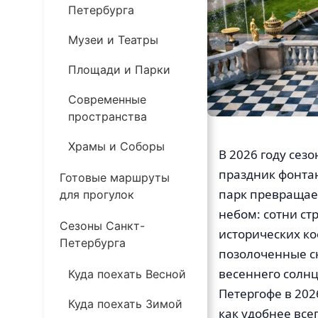
Петербурга
Музеи и Театры
Площади и Парки
Современные
пространства
Храмы и Соборы
В 2026 году сез
праздник фонтан
Готовые маршруты
парк превращае
для прогулок
небом: сотни ст
Сезоны Санкт-
исторических к
Петербурга
позолоченные ск
весеннего солнц
Куда поехать Весной
Петергофе в 202
Куда поехать Зимой
как удобнее все