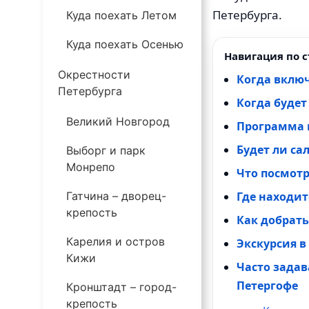
Петербурга.
Куда поехать Летом
Куда поехать Осенью
Навигация по с
Окрестности
Когда включ
Петербурга
Когда будет
Великий Новгород
Программа п
Будет ли са
Выборг и парк
Монрепо
Что посмотр
Где находит
Гатчина – дворец-
крепость
Как добрать
Карелия и остров
Экскурсия в
Кижи
Часто зада
Петергофе
Кронштадт – город-
крепость