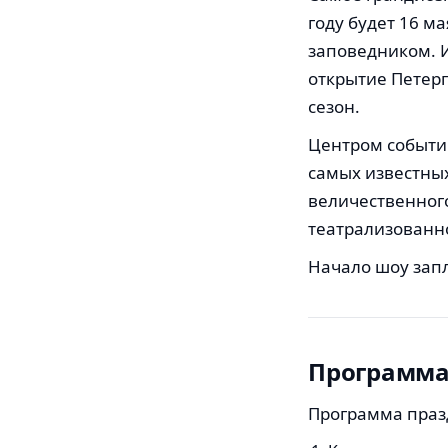
году будет 16 м
заповедником. 
открытие Петерг
сезон.
Центром событий
самых известны
величественног
театрализованн
Начало шоу запл
Программа 
Программа празд