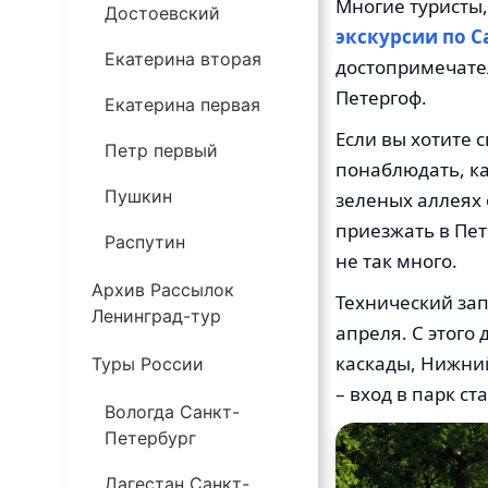
Многие туристы
Достоевский
экскурсии по С
Екатерина вторая
достопримечател
Петергоф.
Екатерина первая
Если вы хотите 
Петр первый
понаблюдать, ка
Пушкин
зеленых аллеях
приезжать в Пет
Распутин
не так много.
Архив Рассылок
Технический зап
Ленинград-тур
апреля. С этого
каскады, Нижни
Туры России
– вход в парк с
Вологда Санкт-
Петербург
Дагестан Санкт-