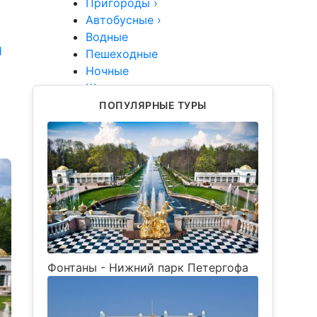
Пригороды
›
Автобусные
›
Водные
1
Пешеходные
Ночные
Школьные
Туры
ПОПУЛЯРНЫЕ ТУРЫ
Группы
VIP
Фонтаны - Нижний парк Петергофа