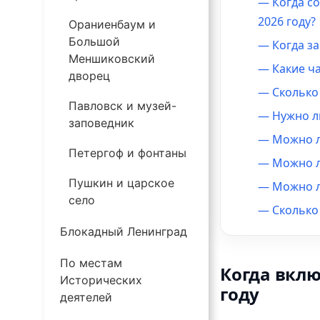
— Когда со
2026 году?
Ораниенбаум и
Большой
— Когда з
Меншиковский
— Какие ч
дворец
— Сколько
Павловск и музей-
— Нужно л
заповедник
— Можно л
Петергоф и фонтаны
— Можно л
Пушкин и царское
— Можно л
село
— Сколько 
Блокадный Ленинград
По местам
Когда вклю
Исторических
году
деятелей