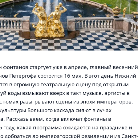
он фонтанов стартует уже в апреле, главный весенний
ов Петергофа состоится 16 мая. В этот день Нижний
тся в огромную театральную сцену под открытым
руй воды взмывают вверх в такт музыке, артисты в
остюмах разыгрывают сцены из эпохи императоров,
ульптуры Большого каскада сияют в лучах
а. Рассказываем, когда включат фонтаны в
6 году, какая программа ожидается на празднике и
го добраться до императорской резиденции из Санкт-