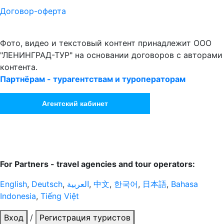
Договор-оферта
Фото, видео и текстовый контент принадлежит ООО
"ЛЕНИНГРАД-ТУР" на основании договоров с авторами
контента.
Партнёрам - турагентствам и туроператорам
Агентский кабинет
For Partners - travel agencies and tour operators:
English
,
Deutsch
,
العربية
,
中文
,
한국어
,
日本語
,
Bahasa
Indonesia
,
Tiếng Việt
Вход
/
Регистрация туристов