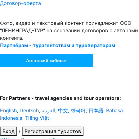
Договор-оферта
Фото, видео и текстовый контент принадлежит ООО
"ЛЕНИНГРАД-ТУР" на основании договоров с авторами
контента.
Партнёрам - турагентствам и туроператорам
Агентский кабинет
For Partners - travel agencies and tour operators:
English
,
Deutsch
,
العربية
,
中文
,
한국어
,
日本語
,
Bahasa
Indonesia
,
Tiếng Việt
Вход
/
Регистрация туристов