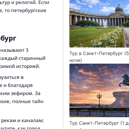
тур и религий. Если
, то петербургские
рбург
 называют 3
Тур в Санкт-Петербург (5
е каждый старинный
ночи)
оримой историей.
рузиться в
е и благодаря
ким зефиром. За
хие, полные тайн
 рекам и каналам;
Тур Санкт-Петербург (1 де
утите, как город