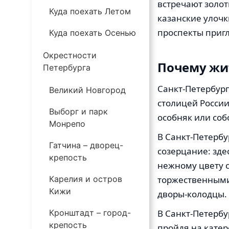
встречают золот
Куда поехать Летом
казанские улочк
проспекты пригл
Куда поехать Осенью
Окрестности
Почему жит
Петербурга
Санкт-Петербург
Великий Новгород
столицей России
Выборг и парк
особняк или соб
Монрепо
В Санкт-Петербур
Гатчина – дворец-
созерцание: зде
крепость
нежному цвету 
Карелия и остров
торжественными
Кижи
дворы-колодцы.
Кронштадт – город-
В Санкт-Петербу
крепость
пройдя на катер