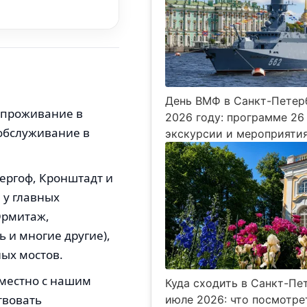
День ВМФ в Санкт-Петер
 проживание в
2026 году: программе 26
 обслуживание в
экскурсии и мероприяти
ергоф, Кронштадт и
 у главных
Эрмитаж,
 и многие другие),
ых мостов.
вместно с нашим
Куда сходить в Санкт-Пе
твовать
июле 2026: что посмотре