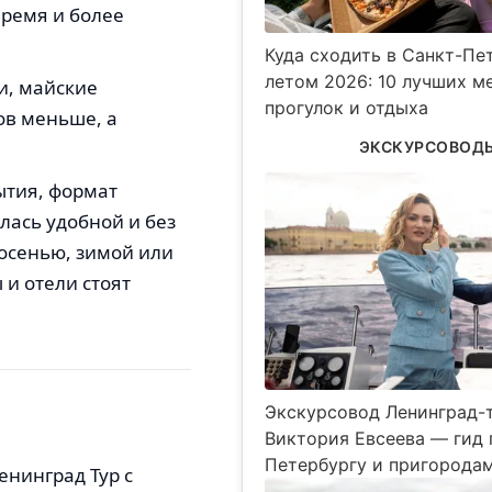
время и более
Куда сходить в Санкт-Пе
летом 2026: 10 лучших м
и, майские
прогулок и отдыха
ов меньше, а
ЭКСКУРСОВОД
ытия, формат
лась удобной и без
 осенью, зимой или
 и отели стоят
Экскурсовод Ленинград-т
Виктория Евсеева — гид 
Петербургу и пригорода
енинград Тур с