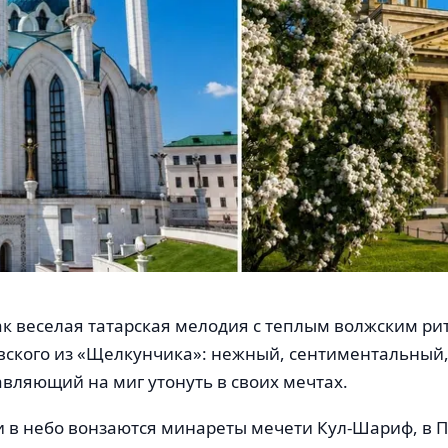
ак веселая татарская мелодия с теплым волжским ри
овского из «Щелкунчика»: нежный, сентиментальный
авляющий на миг утонуть в своих мечтах.
ни в небо вонзаются минареты мечети Кул-Шариф, в 