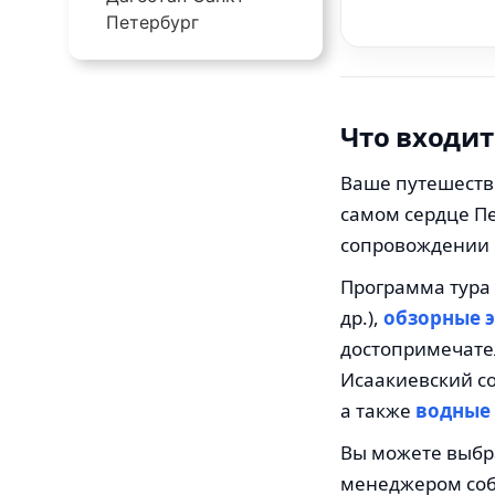
Петербург
Что входит
Ваше путешеств
самом сердце Пе
сопровождении 
Программа тура 
др.),
обзорные э
достопримечател
Исаакиевский со
а также
водные
Вы можете выбр
менеджером со