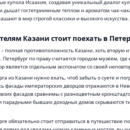
ые купола Исаакия, создавая уникальный диалог куль
и дышат гостеприимным теплом и ароматом чак-чака
ашают в мир строгой классики и высокого искусства.
елям Казани стоит поехать в Пете
 – полная противоположность Казани, хоть вторую и
. Петербург по праву считается городом-музеем, гд
ор является отдельным экспонатом со своей неповт
га из Казани нужно ехать, чтоб забыть о суете и пог
сь фасады императорских дворцов отражаются в Нев
своих фасадов сравнимы с разноцветным кронштадтс
 парадными бывших доходных домов скрываются ти
рге обязательно стоит отправиться в путешествие по
е прямо под сводами низких каменных мостов, вы ощ