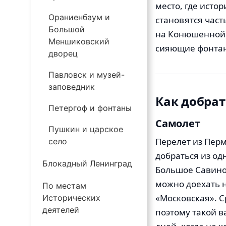
место, где исто
Ораниенбаум и
становятся част
Большой
на Конюшенной,
Меншиковский
сияющие фонт
дворец
Павловск и музей-
заповедник
Как добрат
Петергоф и фонтаны
Самолет
Пушкин и царское
Перелет из Перм
село
добраться из од
Блокадный Ленинград
Большое Савино,
можно доехать н
По местам
«Московская». С
Исторических
деятелей
поэтому такой в