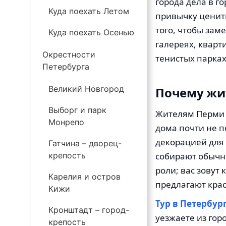
города дела в г
Куда поехать Летом
привычку ценить
того, чтобы зам
Куда поехать Осенью
галереях, кварт
Окрестности
тенистых парка
Петербурга
Великий Новгород
Почему жит
Выборг и парк
Жителям Перми с
Монрепо
дома почти не п
декорацией для 
Гатчина – дворец-
собирают обычны
крепость
роли; вас зовут 
Карелия и остров
предлагают крас
Кижи
Тур в Петербур
Кронштадт – город-
уезжаете из гор
крепость