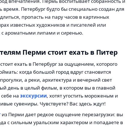
ород впечатления. Пермь воспитывает собранность и
 время. Петербург будто бы специально создан для
едлиться, пропасть на пару часов в картинных
ирах известных художников и писателей или
х с ароматными липами и сиренью.
елям Перми стоит ехать в Питер
тоит ехать в Петербург за ощущением, которого
оймать: когда большой город вдруг становится
прогулки, а реки, архитектура и вечерний свет
й день в целый фильм, в котором вы в главной
к себе на
экскурсии
, хотят угостить мороженым и
ивые сувениры. Чувствуете? Вас здесь ждут!
г
из Перми дает редкое ощущение перезагрузки: вы
ода с сильным уральским характером и попадаете в