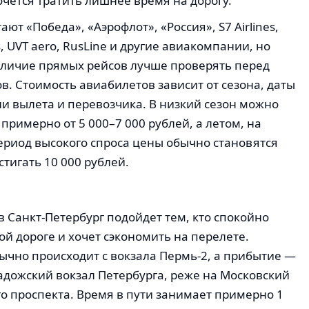
хочется тратить лишнее время на дорогу.
ют «Победа», «Аэрофлот», «Россия», S7 Airlines,
s, UVT aero, RusLine и другие авиакомпании, но
аличие прямых рейсов лучше проверять перед
в. Стоимость авиабилетов зависит от сезона, даты
и вылета и перевозчика. В низкий сезон можно
примерно от 5 000–7 000 рублей, а летом, на
ериод высокого спроса цены обычно становятся
стигать 10 000 рублей.
в Санкт-Петербург подойдет тем, кто спокойно
гой дороге и хочет сэкономить на перелете.
чно происходит с вокзала Пермь-2, а прибытие —
адожский вокзал Петербурга, реже на Московский
го проспекта. Время в пути занимает примерно 1