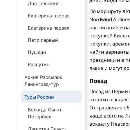
дней, когда не 
Достоевский
По маршруту лета
Екатерина вторая
Nordwind Airline
расписание и н
Екатерина первая
покупкой билето
Петр первый
покупки, времен
найти варианты 
Пушкин
праздники и в п
Распутин
выше и могут до
Архив Рассылок
Поезд
Ленинград-тур
Поезд из Перми 
Туры России
относится к дол
Отправление обы
Вологда Санкт-
чаще всего на Л
Петербург
вокзал у Невско
Дагестан Санкт-