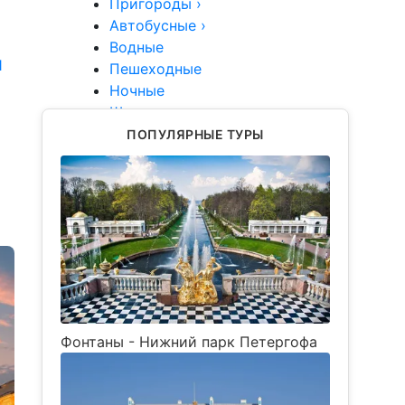
Пригороды
›
Автобусные
›
Водные
1
Пешеходные
Ночные
Школьные
Туры
ПОПУЛЯРНЫЕ ТУРЫ
Группы
VIP
Фонтаны - Нижний парк Петергофа