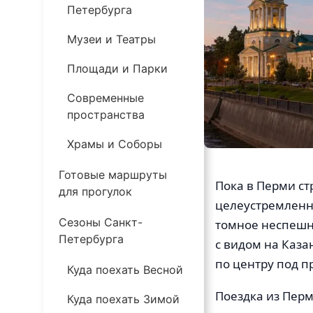
Петербурга
Музеи и Театры
Площади и Парки
Современные
пространства
Храмы и Соборы
Готовые маршруты
Пока в Перми ст
для прогулок
целеустремленно
Сезоны Санкт-
томное неспешно
Петербурга
с видом на Каза
по центру под 
Куда поехать Весной
Поездка из Перм
Куда поехать Зимой