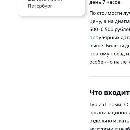
день 7 часов.
Петербург
По стоимости л
цену, а на диап
500–6 500 рубле
популярных дат
выше. Билеты д
поэтому поезд и
особенно на лет
Что входит
Тур из Перми в 
организационны
отдельно искать
экскурсии и раз