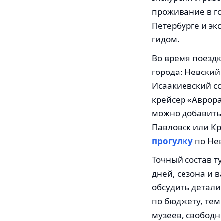
проживание в го
Петербурге и э
гидом.
Во время поезд
города: Невский
Исаакиевский со
крейсер «Аврора
можно добавить
Павловск или Кр
прогулку
по Нев
Точный состав т
дней, сезона и
обсудить детали
по бюджету, те
музеев, свобод