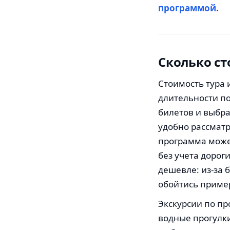
программой
.
Сколько ст
Стоимость тура 
длительности по
билетов и выбр
удобно рассматр
программа может
без учета дорог
дешевле: из-за 
обойтись пример
Экскурсии по пр
водные прогулки