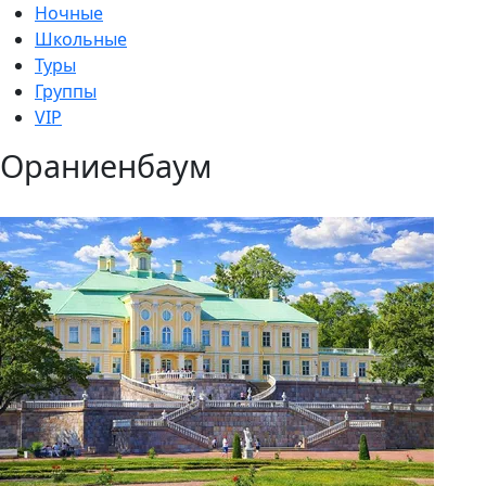
Ночные
Школьные
Туры
Группы
VIP
Ораниенбаум