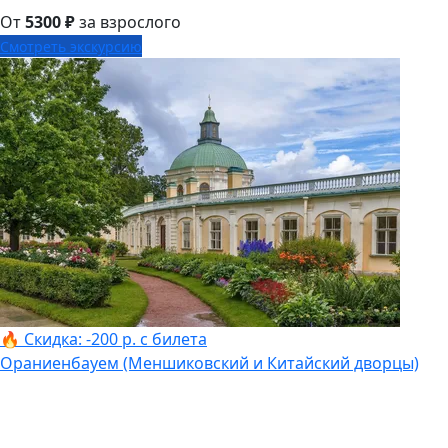
От
5300 ₽
за взрослого
Смотреть экскурсию
🔥 Скидка: -200 р. с билета
Ораниенбауем (Меншиковский и Китайский дворцы)