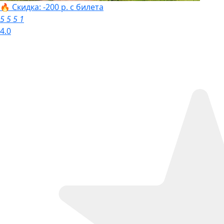
🔥 Скидка: -200 р. с билета
5
5
5
1
4.0