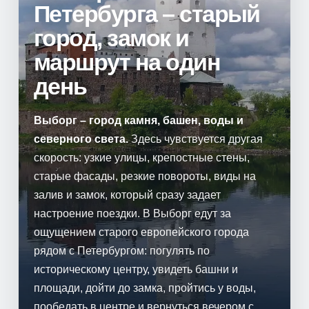
Петербурга – старый
город, замок и
маршрут на один
день
Выборг – город камня, башен, воды и
северного света.
Здесь чувствуется другая
скорость: узкие улицы, крепостные стены,
старые фасады, резкие повороты, виды на
залив и замок, который сразу задает
настроение поездки. В Выборг едут за
ощущением старого европейского города
рядом с Петербургом: погулять по
историческому центру, увидеть башни и
площади, дойти до замка, пройтись у воды,
пообедать в центре и вернуться вечером с