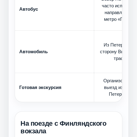
часто использу
Автобус
направление о
метро «Парнас
Из Петербурга 
Автомобиль
сторону Выборга
трассе
Организованны
Готовая экскурсия
выезд из Санкт
Петербурга
На поезде с Финляндского
вокзала