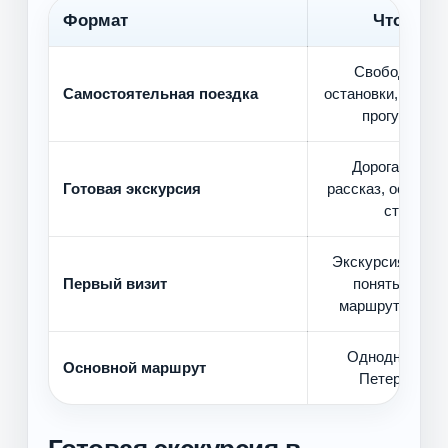
Формат
Что полу
Свободный т
Самостоятельная поездка
остановки, кафе,
прогулка бе
Дорога, гид, 
Готовая экскурсия
рассказ, останов
структур
Экскурсия помо
Первый визит
понять город,
маршруты и гл
Однодневная 
Основной маршрут
Петербурга 