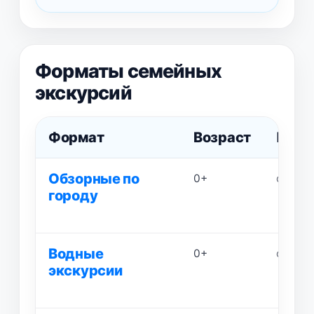
Форматы семейных
экскурсий
Формат
Возраст
Прод
Обзорные по
0+
от 1 до
городу
Водные
0+
от 1 до
экскурсии